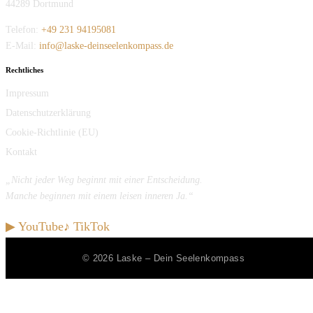
44289 Dortmund
Telefon:
+49 231 94195081
E-Mail:
info@laske-deinseelenkompass.de
Rechtliches
Impressum
Datenschutzerklärung
Cookie-Richtlinie (EU)
Kontakt
„Nicht jeder Weg beginnt mit einer Entscheidung.
Manche beginnen mit einem leisen inneren Ja.“
▶ YouTube
♪ TikTok
© 2026 Laske – Dein Seelenkompass